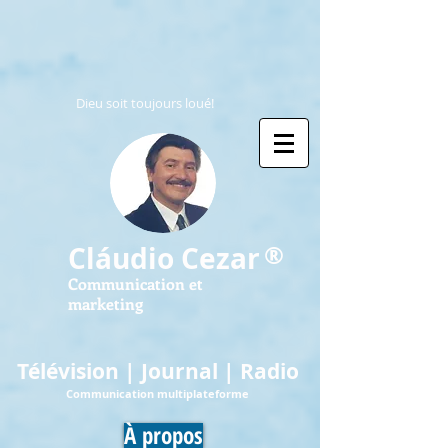
Dieu soit toujours loué!
®
Cláudio Cezar
Communication et
marketing
Télévision | Journal | Radio
Communication multiplateforme
À propos