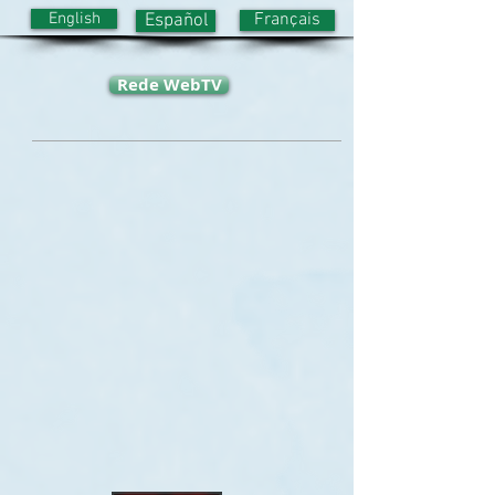
English
Français
Español
Rede WebTV