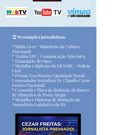
​🏆
Premiações jornalísticas:
* Mídia Livre / Ministério da Cultura
(Nacional)
* Troféu LBV / Comunicação Televisiva
* Estandarte de Ouro
* Medalha e diploma do DENARC / Polícia
Civil
* Prêmio Excelência e Qualidade Brasil :
Comendador Jornalista Dr. Cláudio Cezar
Freitas (Nacional)
* Comenda e Placa de distinção do Banco
de Alimentos de Porto Alegre
* Medalha e Diploma de distinção da
Assembleia Legislativa do RS