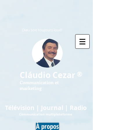
Dieu soit toujours loué!
®
Cláudio Cezar
Communication et
marketing
Télévision | Journal | Radio
Communication multiplateforme
À propos