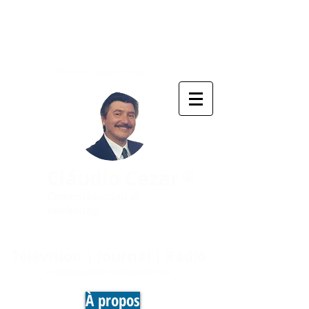
Dieu soit toujours loué!
®
Cláudio Cezar
Communication et
marketing
Télévision | Journal | Radio
Communication multiplateforme
À propos