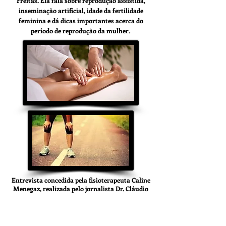
Freitas. Ela fala sobre reprodução assistida,
inseminação artificial, idade da fertilidade
feminina e dá dicas importantes acerca do
.
período de reprodução da mulher
Entrevista concedida pela fisioterapeuta Caline
Menegaz, realizada pelo jornalista Dr. Cláudio
Cezar Freitas. Ela fala sobre a importância de
exercer atividade física em todas as idades.
Disserta a cerca dos movimentos que auxiliam
na preservação das articulações e músculos do